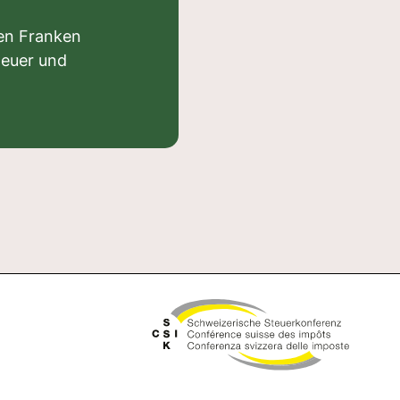
en Franken
teuer und