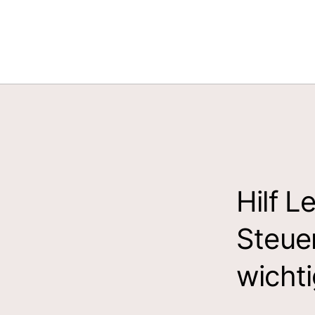
Hilf L
Steuer
wicht