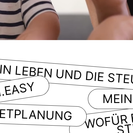
IN LEBEN UND DIE ST
.EASY
MEIN
E
ETPLANUNG