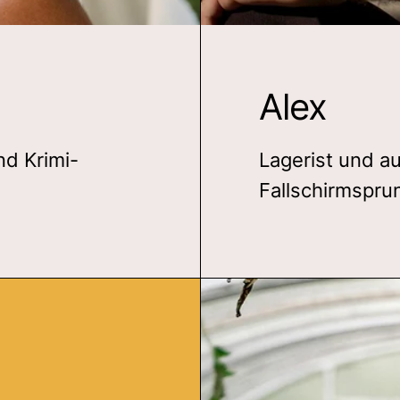
Alex
nd Krimi-
Lagerist und a
Fallschirmspru