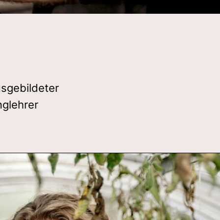
usgebildeter
nglehrer