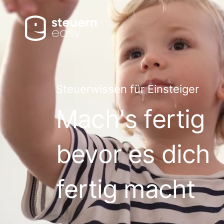
Steuerwissen für Einsteiger
Mach's fertig
bevor es dich
fertig macht