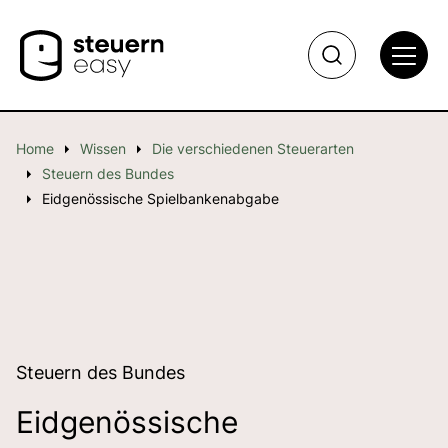
Home
Wissen
Die verschiedenen Steuerarten
Steuern des Bundes
Eidgenössische Spielbankenabgabe
Steuern des Bundes
Eidgenössische