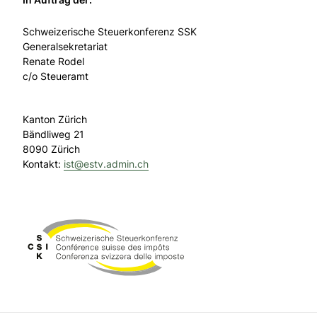
Schweizerische Steuerkonferenz SSK
Generalsekretariat
Renate Rodel
c/o Steueramt
Kanton Zürich
Bändliweg 21
8090 Zürich
Kontakt:
ist@
estv.admin.ch