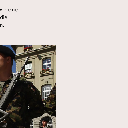
ie eine
die
n.