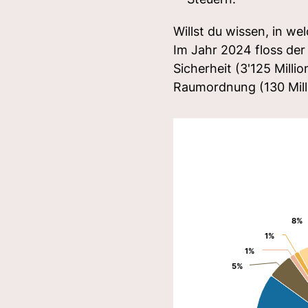
Willst du wissen, in we
Im Jahr 2024 floss der 
Sicherheit (3'125 Mill
Raumordnung (130 Mill
8%
8%
1%
1%
1%
1%
5%
5%