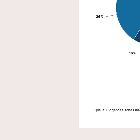
26%
26%
16%
16%
Quelle: Eidgenössische Fin